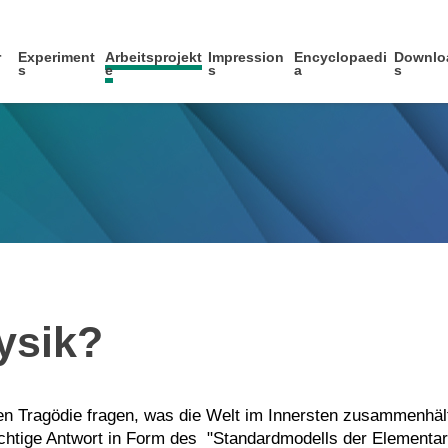
r
Experiment
Arbeitsprojekt
Impression
Encyclopaedi
Downlo
s
e
s
a
s
ysik?
gen Tragödie fragen, was die Welt im Innersten zusammenhäl
ichtige Antwort in Form des "Standardmodells der Elementar