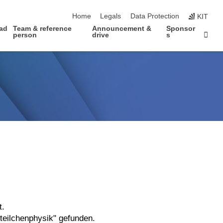
Home
Legals
Data Protection
KIT
ad
Team & reference
Announcement &
Sponsor
Sta
person
drive
s
t.
teilchenphysik" gefunden.